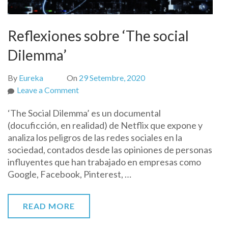
Reflexiones sobre ‘The social
Dilemma’
By
Eureka
On
29 Setembre, 2020
Leave a Comment
on
Reflexiones
‘The Social Dilemma’ es un documental
sobre
(docuficción, en realidad) de Netflix que expone y
‘The
analiza los peligros de las redes sociales en la
social
sociedad, contados desde las opiniones de personas
Dilemma’
influyentes que han trabajado en empresas como
Google, Facebook, Pinterest, …
READ MORE